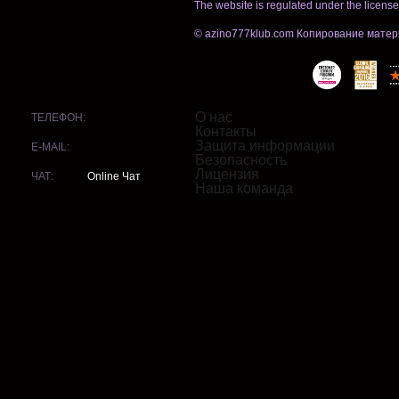
The website is regulated under the licens
©
azino777klub.com
Копирование матери
О нас
ТЕЛЕФОН:
Контакты
Защита информации
E-MAIL:
Безопасность
Лицензия
ЧАТ:
Online Чат
Наша команда